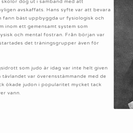
 skolor dog ut i samband med att
ligen avskaffats. Hans syfte var att bevara
an fann bäst uppbyggda ur fysiologisk och
em inom ett gemensamt system som
ysisk och mental fostran. Från början var
tartades det träningsgrupper även för
idrott som judo är idag var inte helt given
lva tävlandet var överensstämmande med de
k ökade judon i popularitet mycket tack
er vann.