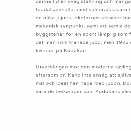
denna tid en svag ställning och många
feodalsamhället med samurajklassen ny
de olika jujutsu-skolornas tekniker h
mekanisk synpunkt, samt att samla d
byggstenar för en sport lämplig som f
det män som tränade judo, men 1926 s
kvinnor på Kodokan.
Utvecklingen mot den moderna tävlings
eftersom dr. Kano inte ansåg att sjä
mål och ideal han hade med judon. Doc
vare de tvekamper som Kodokans elev