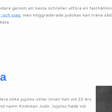
dare genom att kasta och/eller utföra en fasthållning,
r och slag
, men höggraderade judokas kan träna så
kata.
ia
era olika jujutsu-stilar innan han vid 22 års
vid namn Kodokan Judo. Jujutsu hade vid