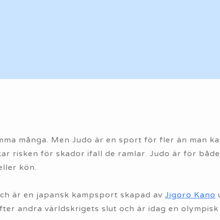
ma många. Men Judo är en sport för fler än man kan 
kar risken för skador ifall de ramlar. Judo är för bå
ller kön.
 och är en japansk kampsport skapad av
Jigoro Kano
u
efter andra världskrigets slut och är idag en olympisk