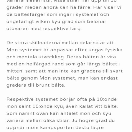
variera mellan stil, vissa stilar har upp till 10
grader medan andra kan ha färre. Här visar vi
de bältesfärger som ingår i systemet och
ungefärligt vilken kyu grad som belönar
utövaren med respektive färg.
De stora skillnaderna mellan delarna är att
Mon systemet är anpassat efter ungas fysiska
och mentala utveckling. Deras bälten är vita
med en helfärgad rand som går längs bältet i
mitten, samt att man inte kan gradera till svart
bälte genom Mon systemet, man kan endast
gradera till brunt bälte.
Respektive systemet börjar ofta på 10:onde
mon samt 10:onde kyu, även kallat vitt bälte.
Som nämnt ovan kan antalet mon och kyu
variera mellan olika stilar. Ju högre grad du
uppnår inom kampsporten desto lägre