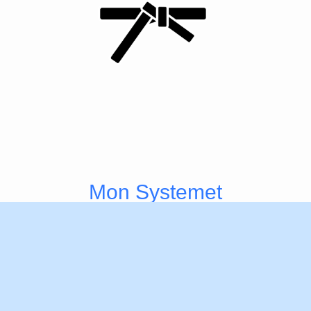
Mon Systemet
-
6:e Mon, Vitt bälte
-
5:e Mon, Vitt bälte med gul rem
-
4:e Mon, Vitt bälte med Orange rem
-
3:e Mon, Vitt bälte med grön rem