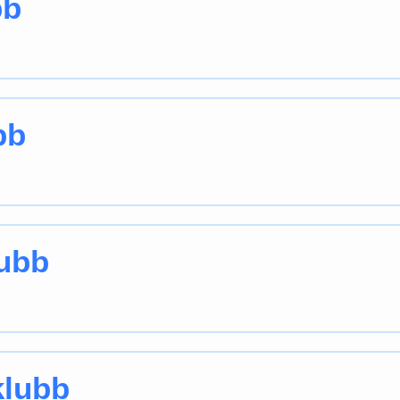
bb
bb
lubb
klubb