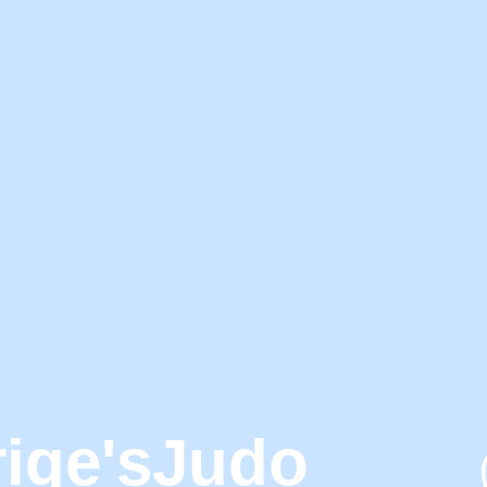
ige's
Judo