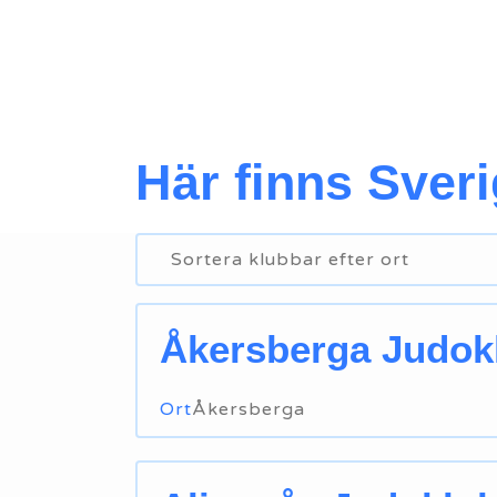
Här finns Sver
Sortera klubbar efter ort
Akalla
Åkersberga Judok
Åkersberga
Alingsås
Ort
Åkersberga
Älmhult
Älvkarleby