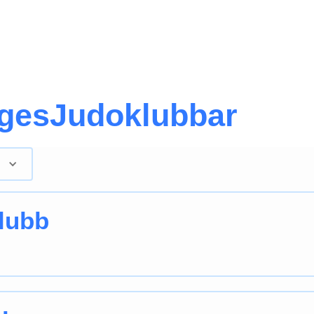
iges
Judo
klubbar
lubb