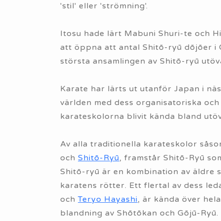
'stil' eller 'strömning'.
Itosu hade lärt Mabuni Shuri-te och H
att öppna att antal Shitō-ryū dōjōer 
största ansamlingen av Shitō-ryū utöva
Karate har lärts ut utanför Japan i näs
världen med dess organisatoriska och 
karateskolorna blivit kända bland utöv
Av alla traditionella karateskolor sås
och
Shitō-Ryū
, framstår Shitō-Ryū so
Shitō-ryū är en kombination av äldre st
karatens rötter. Ett flertal av dess l
och
Teryo Hayashi
, är kända över hela
blandning av Shōtōkan och Gōjū-Ryū.