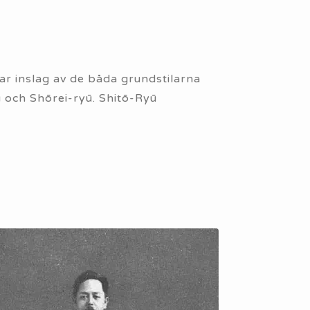
ar inslag av de båda grundstilarna
ū och Shōrei-ryū. Shitō-Ryū