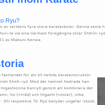
to Ryu?
en av världens fyra stora karateskolor. Denna skola h
uri-te via sina närmast föregångna stilar Shōrin-ry
31 av Mabuni Kenwa.
toria
fastlandet för att bli heltids karateinstruktör
namnet Shitō-ryū. Med det namnet hedrade han
h Higashionna Kanryō genom att kombinera det
amn, Ito (=tråd) och Higashi (=öster), vilka
r.
Shi
respektive
Tō
. Ryū betyder ungefär 'skola',