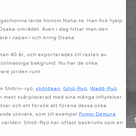
igashionna lärde honom Naha-te. Han fick hjälp
i Osaka-området. Även i dag hittar man den
re i Japan i och kring Osaka.
tan 40 år, och exporterades till resten av
stilmässiga bakgrund. Nu har de olika
are jorden runt.
om Shōrin-ryū,
shōtōkan
,
Gōjū-Ryū
,
Wadō-Ryū
m mest svårplacerad med sina många inflytelser.
ilar och ett försök att förena dessa olika
edande utövare, som till exempel
Fumio Demura
 världen. Shitō-Ryū har oftast beskrivits som en