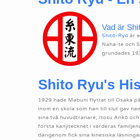
Vad är Shi
Shitō-Ryū
är 
Naha-te och Sh
grundades 19
Shito Ryu's His
1929 hade Mabuni flyttat till Osaka på 
inom en skola som han till slut gav 
sina två huvudtränare, Itosu Ankō oc
första kanjitecknet i varderas familjen
därigenom fick sina kinesiska läsninga