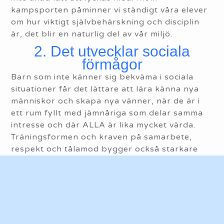
kampsporten påminner vi ständigt våra elever
om hur viktigt självbehärskning och disciplin
är, det blir en naturlig del av vår miljö.
2. Det utvecklar sociala
förmågor
Barn som inte känner sig bekväma i sociala
situationer får det lättare att lära känna nya
människor och skapa nya vänner, när de är i
ett rum fyllt med jämnåriga som delar samma
intresse och där ALLA är lika mycket värda.
Träningsformen och kraven på samarbete,
respekt och tålamod bygger också starkare
relationer mellan eleverna och skapar en
trevlig sammanhållning.
3. Barnen håller sig fysiskt
aktiva
Att t.ex. begränsa TV- tid är en bra idé när det