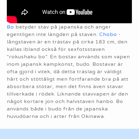
Bo
betyder stav på japanska och anger
egentligen inte längden på staven.
Chobo
-
långstaven är en trästav på cirka 183 cm, den
kallas ibland också för sexfotsstaven
"rokushaku bo”. En bostav används som vapen
inom japansk kampkonst, budo. Bostavar är
ofta gjord i vitek, då detta träslag är väldigt
hårt och stöttåligt men fortfarande bra på att
absorbera stötar, men det finns även stavar
tillverkade i rödek. Liknande stavvapen är den
något kortare jon och halvstaven hanbo. Bo
används både i budo från de japanska
huvudöarna och i arter från Okinawa.