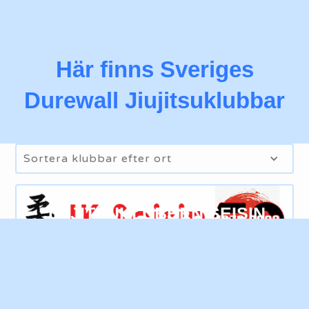
Här finns Sveriges
Durewall Jiujitsu
klubbar
Sortera klubbar efter ort
Akalla
JIUJITSUKLUBBEN SEISIN
Åkersberga
Ort
Halmstad
Alingsås
Älmhult
Älvkarleby
Kristianstad Jiujitsuklubb