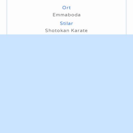
Ort
Emmaboda
Stilar
Shotokan Karate
Kalmar budoklubb
Ort
Kalmar
Stilar
Ju-Jutsu Kai - Karate - Judo - Aikido -
Iaido