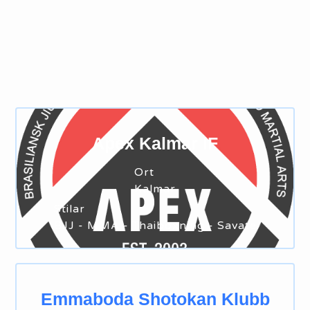
Apex Kalmar IF
Ort
Kalmar
Stilar
BJJ - MMA - Thaiboxning - Savate
Emmaboda Shotokan Klubb