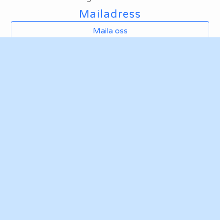
Mailadress
Maila oss
Hemsida
Ta mig till klubbens hemsida