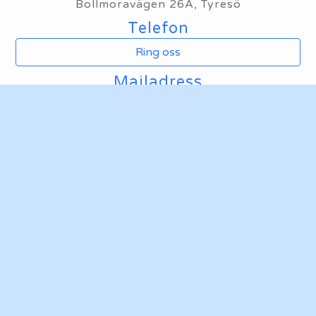
Bollmoravägen 26A, Tyresö
Telefon
Ring oss
Mailadress
Maila oss
Hemsida
Ta mig till klubbens hemsida