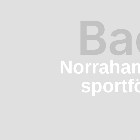
Norraham
sportf