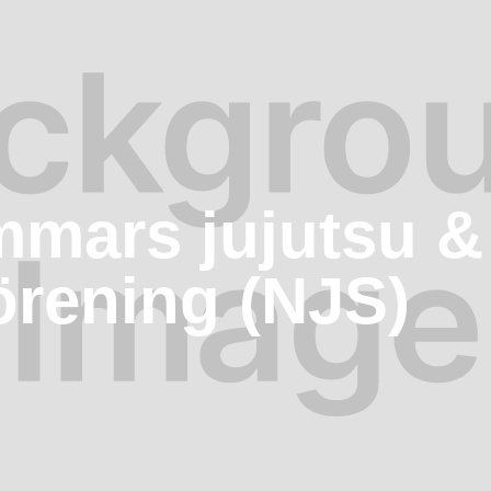
mars jujutsu &
örening (NJS)