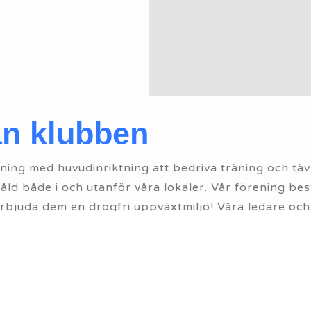
ån klubben
ning med huvudinriktning att bedriva träning och täv
våld både i och utanför våra lokaler. Vår förening 
h erbjuda dem en drogfri uppväxtmiljö! Våra ledare o
örening. Vi vill verka för en och drogfri verksamhet oc
t drogfritt föreningsliv. Alkohol- och drogpolicyn be
ras med någon form av trafik eller idrottsutövning