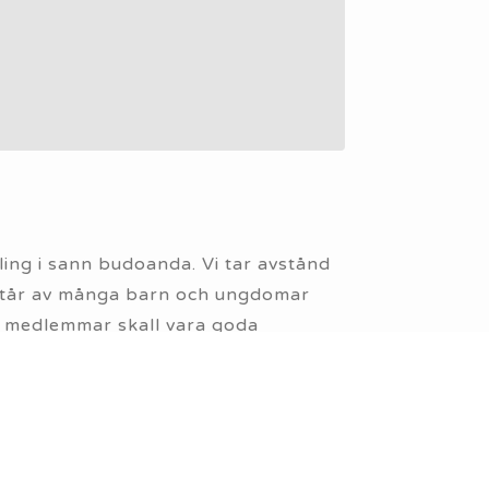
ling i sann budoanda. Vi tar avstånd
består av många barn och ungdomar
ch medlemmar skall vara goda
h visa att vi tar vårt ansvar för att
rör alla medlemmar i föreningen.