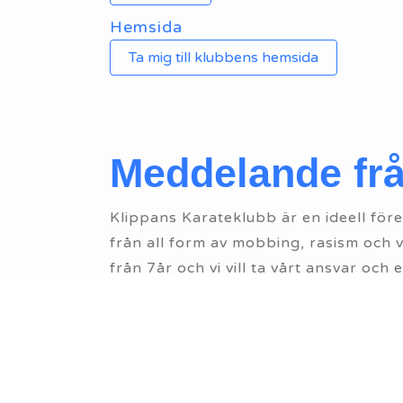
Hemsida
Ta mig till klubbens hemsida
Meddelande fr
Klippans Karateklubb är en ideell före
från all form av mobbing, rasism och 
från 7år och vi vill ta vårt ansvar oc
förebilder och representanter för vår f
ge våra ungdomar en positiv syn på et
Alkohol och droger kan aldrig kombine