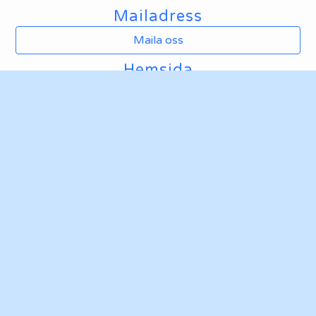
Mailadress
Maila oss
Hemsida
Ta mig till klubbens hemsida