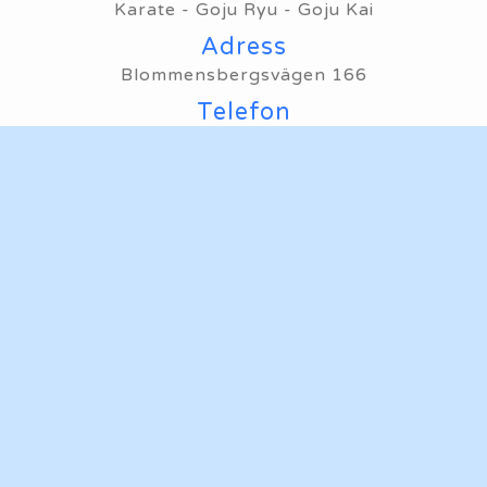
Karate - Goju Ryu - Goju Kai
Adress
Blommensbergsvägen 166
Telefon
Ring oss
Mailadress
Maila oss
Hemsida
Ta mig till klubbens hemsida