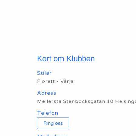
Kort om Klubben
Stilar
Florett - Värja
Adress
Mellersta Stenbocksgatan 10 Helsing
Telefon
Ring oss