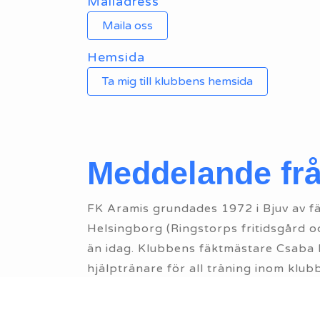
Mailadress
Maila oss
Hemsida
Ta mig till klubbens hemsida
Meddelande fr
FK Aramis grundades 1972 i Bjuv av fä
Helsingborg (Ringstorps fritidsgård oc
än idag. Klubbens fäktmästare Csaba
hjälptränare för all träning inom klu
breddidrott och elitfäktning i vapensl
fantastisk och lite annorlunda idrott 