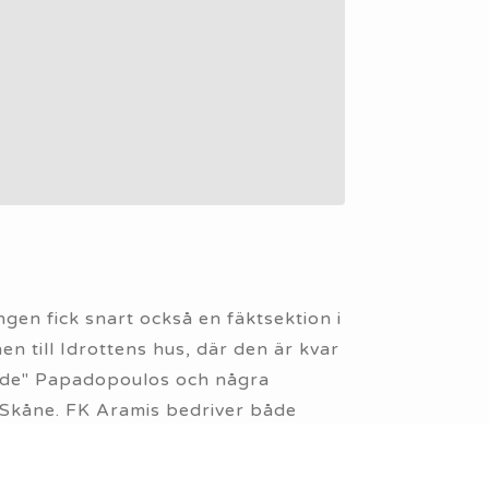
en fick snart också en fäktsektion i
n till Idrottens hus, där den är kvar
dde" Papadopoulos och några
a Skåne. FK Aramis bedriver både
riterade fäktare. Vill du prova på en
iskt tänkade? Då kanske fäktning är