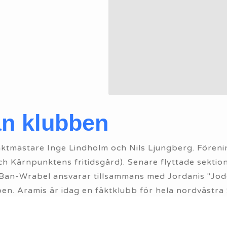
ån klubben
ktmästare Inge Lindholm och Nils Ljungberg. Förening
h Kärnpunktens fritidsgård). Senare flyttade sektione
 Ban-Wrabel ansvarar tillsammans med Jordanis "Jo
bben. Aramis är idag en fäktklubb för hela nordvästr
agen florett och värja. Klubben har flera landslagsme
som ställer höga krav på både god fysisk och strateg