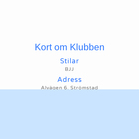
Kort om Klubben
Stilar
BJJ
Adress
Alvägen 6, Strömstad
Mailadress
Maila oss
Hemsida
Ta mig till klubbens hemsida