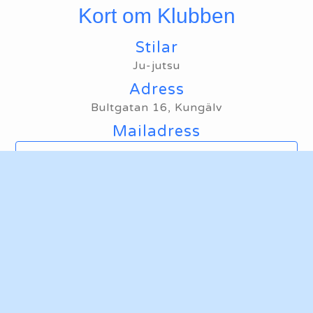
Kort om Klubben
Stilar
Ju-jutsu
Adress
Bultgatan 16, Kungälv
Mailadress
Maila oss
Hemsida
Ta mig till klubbens hemsida