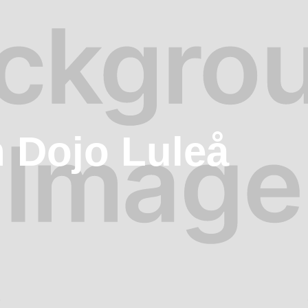
 Dojo Luleå