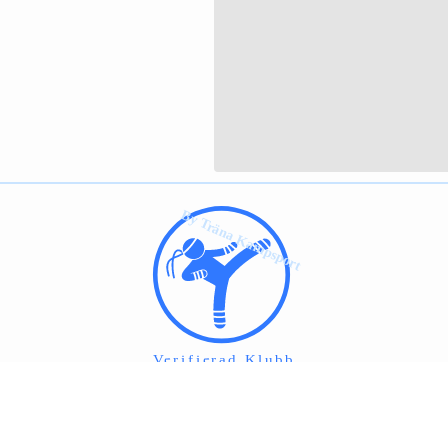
Klubben är verifierad av Träna Kampsport!
Läs mer om vad det innebär