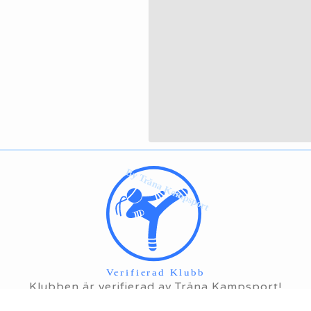
Klubben är verifierad av Träna Kampsport!
Läs mer om vad det innebär