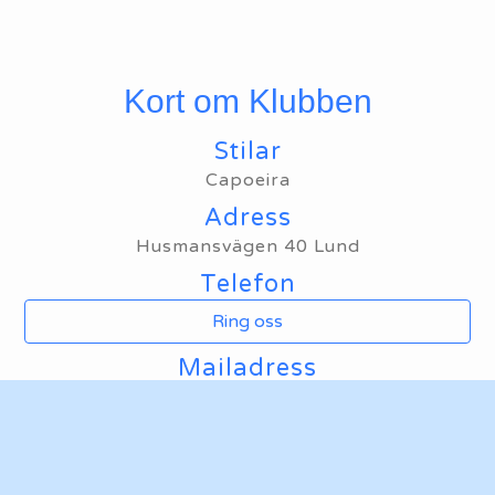
Kort om Klubben
Stilar
Capoeira
Adress
Husmansvägen 40 Lund
Telefon
Ring oss
Mailadress
Maila oss
Hemsida
Ta mig till klubbens hemsida