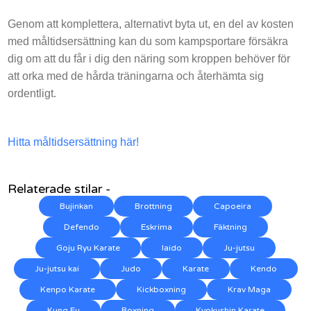
Genom att komplettera, alternativt byta ut, en del av kosten
med måltidsersättning kan du som kampsportare försäkra
dig om att du får i dig den näring som kroppen behöver för
att orka med de hårda träningarna och återhämta sig
ordentligt.
Hitta måltidsersättning här!
Relaterade stilar -
Bujinkan
Brottning
Capoeira
Defendo
Eskrima
Fäktning
Goju Ryu Karate
Iaido
Ju-jutsu
Ju-jutsu kai
Judo
Karate
Kendo
Kenpo Karate
Kickboxning
Krav Maga
Kung Fu
Boxning
Kyokushin Karate