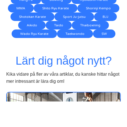
MMA
Shito Ryu Karate
Shorinji Kempo
Shotokan Karate
Sport Ju-jutsu
BJJ
Aikido
Taido
Thaiboxning
Wado Ryu Karate
Taekwondo
SW
Lärt dig något nytt?
Kika vidare på fler av våra artiklar, du kanske hittar något
mer intressant är lära dig om!
5/6/2026
När varje sekund räknas: digital säkerhet
bakom snabb och problemfri uppkoppling
inom träning och sport (Extern artikel)